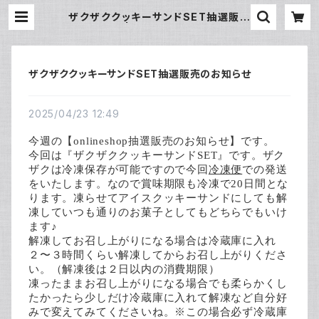
ザクザククッキーサンドSET抽選販売
のお知らせ | 丘の上のお菓子屋Mine
ザクザククッキーサンドSET抽選販売のお知らせ
2025/04/23 12:49
今週の【onlineshop抽選販売のお知らせ】です。
今回は『ザクザククッキーサンドSET』です。ザク
ザクは冷凍保存が可能ですので今回
冷凍便
での発送
をいたします。なので賞味期限も冷凍で20日間とな
ります。凍らせてアイスクッキーサンドにしても解
凍していつも通りのお菓子としてもどちらでもいけ
ます♪
解凍してお召し上がりになる場合は冷蔵庫に入れ
２〜３時間くらい解凍してからお召し上がりくださ
い。（解凍後は２日以内の消費期限）
凍ったままお召し上がりになる場合でも柔らかくし
たかったら少しだけ冷蔵庫に入れて解凍など自分好
みで変えてみてくださいね。※この場合必ず冷蔵庫